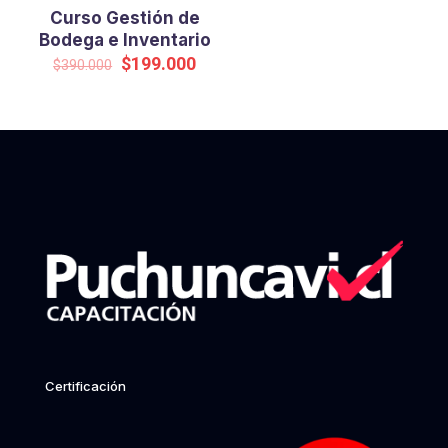
Curso Gestión de
Bodega e Inventario
Original
Current
$
199.000
$
390.000
price
price
was:
is:
$390.000.
$199.000.
Certificación