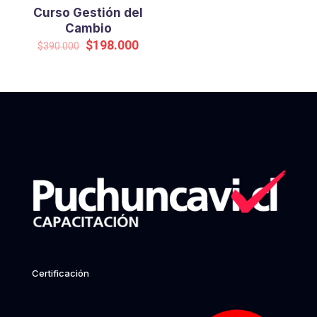
Curso Gestión del
Cambio
Original
Current
$
198.000
$
390.000
price
price
was:
is:
$390.000.
$198.000.
Certificación