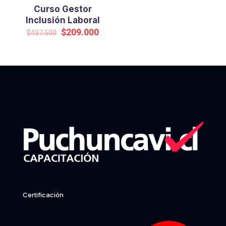
Curso Gestor
Inclusión Laboral
Original
Current
$
209.000
$
437.500
price
price
was:
is:
$437.500.
$209.000.
Certificación