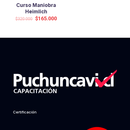
Curso Maniobra
Heimlich
Original
Current
$
165.000
$
320.000
price
price
was:
is:
$320.000.
$165.000.
Certificación