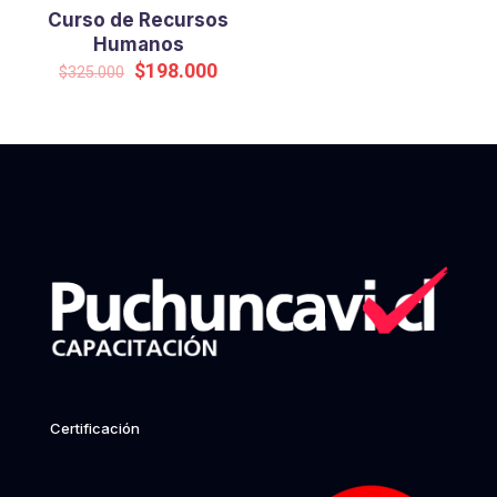
Curso de Recursos
Humanos
Original
Current
$
198.000
$
325.000
price
price
was:
is:
$325.000.
$198.000.
Certificación