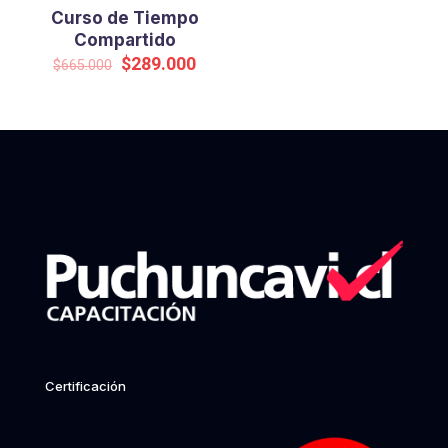
Curso de Tiempo
Compartido
Original
Current
$
289.000
$
665.000
price
price
was:
is:
$665.000.
$289.000.
Certificación