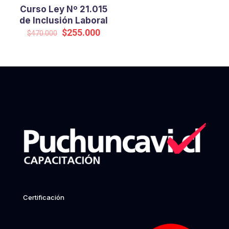
Curso Ley Nº 21.015
de Inclusión Laboral
Original
Current
$
255.000
$
470.000
price
price
was:
is:
$470.000.
$255.000.
Certificación