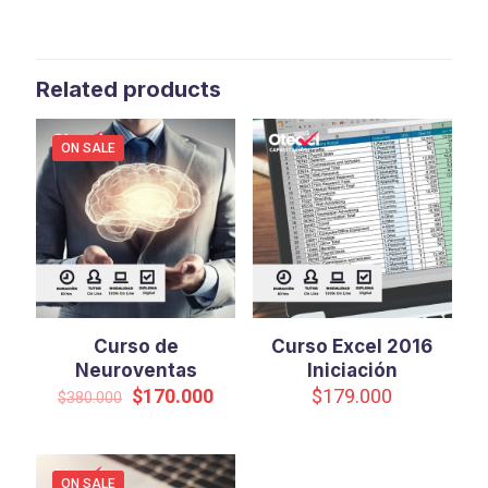
Related products
ON SALE
Curso de
Curso Excel 2016
Neuroventas
Iniciación
Original
Current
$
170.000
$
179.000
$
380.000
price
price
was:
is:
$380.000.
$170.000.
ON SALE