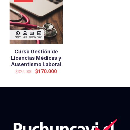
Curso Gestión de
Licencias Médicas y
Ausentismo Laboral
Original
Current
$
170.000
$
326.000
price
price
was:
is:
$326.000.
$170.000.