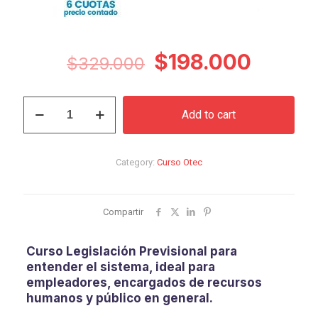
Original
Curren
$
198.000
$
329.000
price
price
was:
is:
Curso
Add to cart
Legislación
$329.000.
$198.0
Previsional
quantity
Category:
Curso Otec
Compartir
Curso Legislación Previsional para
entender el sistema, ideal para
empleadores, encargados de recursos
humanos y público en general.