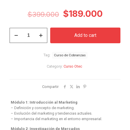
Original
Curren
$
189.000
$
399.000
price
price
was:
is:
Curso
Add to cart
de
$399.000.
$189.0
Cobranzas
quantity
Tag:
Curso de Cobranzas
Category:
Curso Otec
Compartir
Módulo 1: Introducción al Marketing
– Definición y concepto de marketing.
– Evolución del marketing y tendencias actuales.
– Importancia del marketing en el entorno empresarial.
Módulo 2: Investigación de Mercados