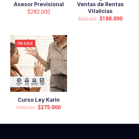
Asesor Previsional
Ventas de Rentas
Vitalicias
$
282.000
Original
Curren
$
188.000
$
326.000
price
price
was:
is:
$326.000.
$188.0
ON SALE
Curso Ley Karin
Original
Current
$
275.000
$
499.000
price
price
was:
is:
$499.000.
$275.000.