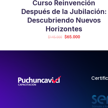
Curso Reinvención
Después de la Jubilación:
Descubriendo Nuevos
Horizontes
Original
Current
$
65.000
$
145.000
price
price
was:
is:
$145.000.
$65.000.
Certifi