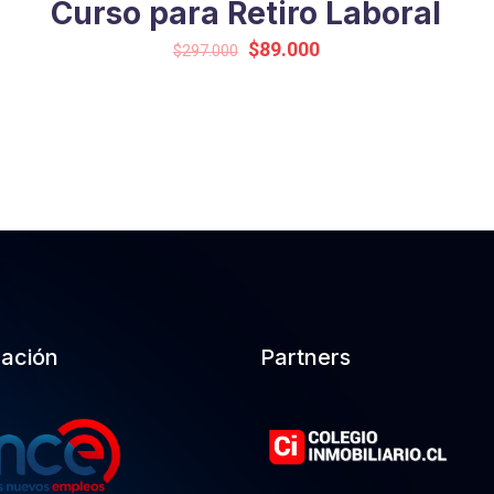
Curso para Retiro Laboral
Original
Current
$
89.000
$
297.000
price
price
was:
is:
$297.000.
$89.000.
cación
Partners