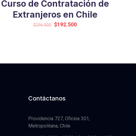
Curso de Contratación de
Extranjeros en Chile
Original
Current
$
192.500
$
296.000
price
price
was:
is:
$296.000.
$192.500.
Contáctanos
Providencia 727, Oficina 301,
Metropolitana, Chile