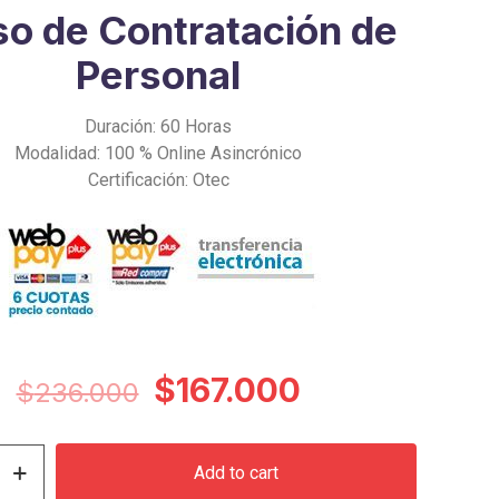
o de Contratación de
Personal
Duración: 60 Horas
Modalidad: 100 % Online Asincrónico
Certificación: Otec
Original
Current
$
167.000
$
236.000
price
price
was:
is:
Add to cart
$236.000.
$167.000.