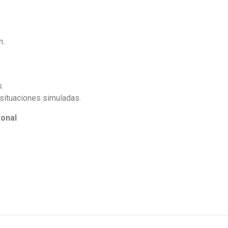
n.
s.
situaciones simuladas.
sonal