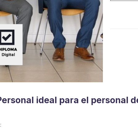
Contratació
de
Personal
quantity
Personal ideal para el personal
: