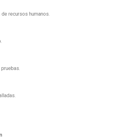
ón de recursos humanos.
.
, pruebas.
.
alladas.
n