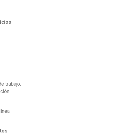
icios
e trabajo.
ción.
ínea.
ntos
.