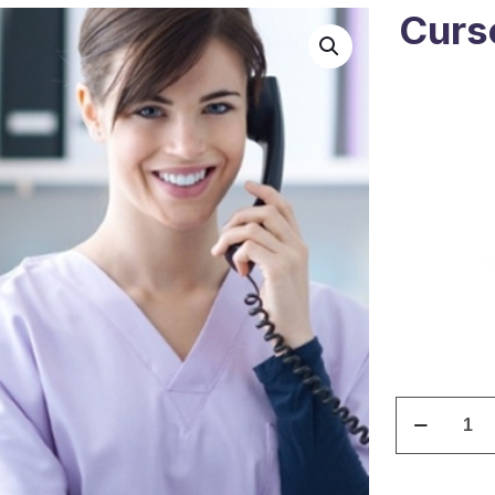
Curs
Curso
Secretariad
Medico
quantity