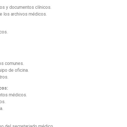
os y documentos clínicos.
e los archivos médicos.
cos.
os comunes.
ipo de oficina.
ros.
cos:
ntos médicos.
os.
a.
po del secretariado médico.