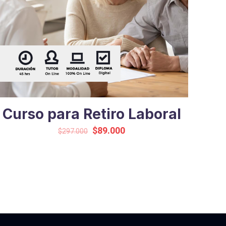
Curso para Retiro Laboral
Original
Current
$
89.000
$
297.000
price
price
was:
is:
$297.000.
$89.000.