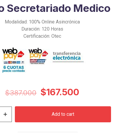
o Secretariado Medico
Modalidad: 100% Online Asincrónica
Duración: 120 Horas
Certificación: Otec
Original
Current
$
167.500
$
387.000
price
price
was:
is:
Add to cart
$387.000.
$167.500.
o