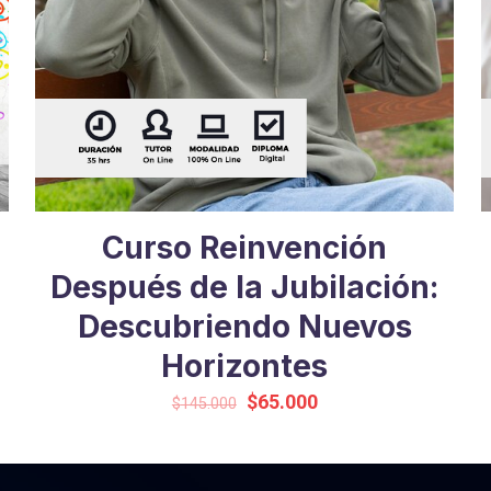
Curso Reinvención
Después de la Jubilación:
Descubriendo Nuevos
Horizontes
Original
Current
$
65.000
$
145.000
price
price
was:
is:
$145.000.
$65.000.